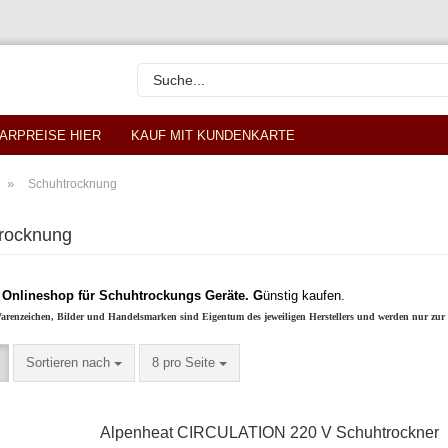
ARPREISE HIER
KAUF MIT KUNDENKARTE
»
Schuhtrocknung
rocknung
t Onlineshop für Schuhtrockungs Geräte. G
ünstig kaufen.
arenzeichen, Bilder und Handelsmarken sind Eigentum des jeweiligen Herstellers und werden nur zur I
Sortieren nach
pro Seite
Sortieren nach
8 pro Seite
Alpenheat CIRCULATION 220 V Schuhtrockner