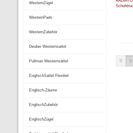
WesternZügel
WesternPads
WesternZubehör
Deuber Westernsattel
Pullman Westernsättel
EnglischSattel Flexibel
Englisch-Zäume
EnglischZubehör
EnglischZügel