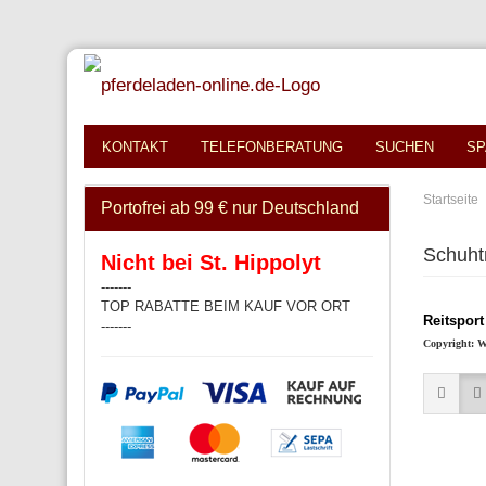
KONTAKT
TELEFONBERATUNG
SUCHEN
SP
Startseite
Portofrei ab 99 € nur Deutschland
Schuht
Nicht bei St. Hippolyt
-------
TOP RABATTE BEIM KAUF VOR ORT
Reitspor
-------
Copyright: W