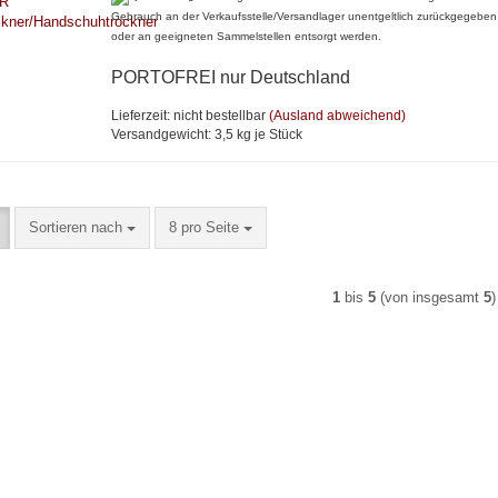
Gebrauch an der Verkaufsstelle/Versandlager unentgeltlich zurückgegebe
oder an geeigneten Sammelstellen entsorgt werden.
PORTOFREI nur Deutschland
Lieferzeit: nicht bestellbar
(Ausland abweichend)
Versandgewicht:
3,5
kg je Stück
Sortieren nach
pro Seite
Sortieren nach
8 pro Seite
1
bis
5
(von insgesamt
5
)