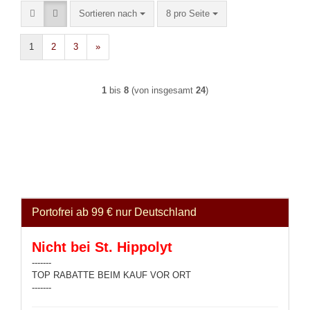
Sortieren nach
pro Seite
Sortieren nach
8 pro Seite
1
2
3
»
1
bis
8
(von insgesamt
24
)
Portofrei ab 99 € nur Deutschland
Nicht bei St. Hippolyt
-------
TOP RABATTE BEIM KAUF VOR ORT
-------