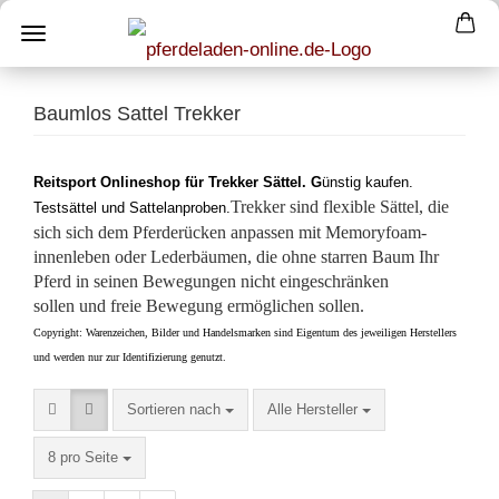
Baumlos Sattel Trekker
Reitsport Onlineshop für Trekker Sättel. G
ünstig kaufen.
Trekker sind flexible Sättel,
die
Testsättel und Sattelanproben.
sich sich dem Pferderücken anpassen mit Memoryfoam-
innenleben oder Lederbäumen,
die
ohne starren Baum Ihr
Pferd in seinen Bewegungen nicht eingeschränken
sollen und freie Bewegung ermöglichen sollen.
Copyright: Warenzeichen, Bilder und Handelsmarken sind Eigentum des jeweiligen Herstellers
und werden nur zur Identifizierung genutzt.
Sortieren nach
pro Seite
Sortieren nach
Alle Hersteller
pro Seite
8 pro Seite