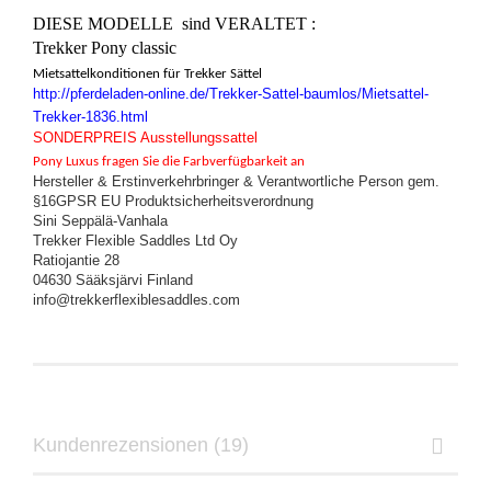
DIESE MODELLE sind VERALTET :
Trekker Pony classic
Mietsattelkonditionen für Trekker Sättel
http://pferdeladen-online.de/Trekker-Sattel-baumlos/Mietsattel-
Trekker-1836.html
SONDERPREIS Ausstellungssattel
Pony Luxus fragen Sie die Farbverfügbarkeit an
Hersteller & Erstinverkehrbringer & Verantwortliche Person gem.
§16GPSR EU Produktsicherheitsverordnung
Sini Seppälä-Vanhala
Trekker Flexible Saddles Ltd Oy
Ratiojantie 28
04630 Sääksjärvi Finland
info@trekkerflexiblesaddles.com
Kundenrezensionen (19)