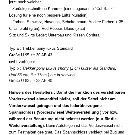
jetzt noch weicher.
– Zurückgeschnittene Kammer (eine sogenannte "Cut-Back"-
Lösung für eine noch bessere Luftzirkulation).
– Farben: Schwarz, Havanna, Schoko-braun.
Andere Farben + 35
€: Emerald (grün), Red Pepper, Blues (blau)
Sitz und Skirts Leder; Unterbau und Kissen Cordura
Typ a : Trekker pony luxus Standard
Größe U 95 str 30 AB 43
nivht verfügbar:
Typ b :
Trekker pony Luxus shorty (2 cm kürzer als Standard,
Umf.83 cm, Str.33cm
) nur in schwarz
Größe U 83 str 33 AB 40
Hinweis des Herstellers : Damit die Funktion des verstellbaren
Vorderzwiesel einwandfrei bleibt, soll der Sattel nicht am
Vorderzwiesel getragen und das lederüberzogene
Spannschloss (Vorderzwiesel Weitenverstellung ) vor bzw.
während der Benutzung nicht belastet werden (nur für die
Weitenverstellung).
Beim Aufsteigen ist das Vorderzwiesel nicht
zum Festhalten geeignet. Das Spannschloss verbiegt bei Zug und