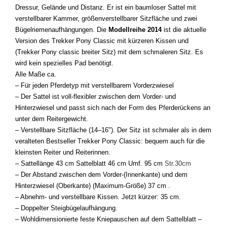
Dressur, Gelände und Distanz. Er ist ein baumloser Sattel mit
verstellbarer Kammer, größenverstellbarer Sitzfläche und zwei
Bügelriemenaufhängungen. Die
Modellreihe 2014
ist die aktuelle
Version des Trekker Pony Classic mit kürzeren Kissen und
(Trekker Pony classic breiter Sitz) mit dem schmaleren Sitz. Es
wird kein spezielles Pad benötigt.
Alle Maße ca.
– Für jeden Pferdetyp mit verstellbarem Vorderzwiesel
– Der Sattel ist voll-flexibler zwischen dem Vorder- und
Hinterzwiesel und passt sich nach der Form des Pferderückens an
unter dem Reitergewicht.
– Verstellbare Sitzfläche (14–16"). Der Sitz ist schmaler als in dem
veralteten Bestseller Trekker Pony Classic: bequem auch für die
kleinsten Reiter und Reiterinnen.
– Sattellänge 43 cm Sattelblatt 46 cm Umf. 95 cm
Str.30cm
– Der Abstand zwischen dem Vorder-(Innenkante) und dem
Hinterzwiesel (Oberkante) (Maximum-Größe) 37 cm .
– Abnehm- und verstellbare Kissen. Jetzt kürzer: 35 cm.
– Doppelter Steigbügelaufhängung.
– Wohldimensionierte feste Kniepauschen auf dem Sattelblatt –