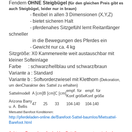
Fendern
OHNE Steigbügel
(für den gleichen Preis gibt es
auch Steigbügel, leider nur in braun)
- flexibel in allen 3 Dimensionen (X,Y,Z)
- bietet sicheren Halt
- pferdenahes Sitzgefühl lernt Reitanfänger
schneller
in die Bewegungen des Pferdes ein
- Gewicht nur ca. 4 kg
Sitzgröße: X0 Kammerweite weit austauschbar mit
kleiner Softeinlage
Farbe : schwarz/hellblau und schwarz/braun
Variante a : Standard
Variante b : Softvorderzwiesel mit Kletthorn
(Dekoration,
um denCharakter des Sattel zu erhalten)
empf. für
empf. für
Sattelmodell
A [cm]
B [cm]
C [cm]
Konf.größe
Konf.größe
Arizona Barry
47
25
33
104-140
104-140
u. A. Bellis
Mietsattel Barefoot Konditionen:
http://pferdeladen-online.de/Barefoot-Sattel-baumlos/Mietsattel-
Barefoot.html