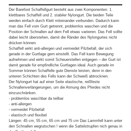
Der Barefoot Schaffellgurt besteht aus zwei Komponenten: 1.
klettbares Schaffell und 2. stabiler Nylongurt. Die beiden Teile
werden einfach durch Klett miteinander verbunden. Dadurch kann
man das Fell vom Gurt getrennt, problemlos waschen und die
Position der Schnallen auf dem Fell etwas variieren. Das Fell sollte
dabei leicht überstehen, damit die Ränder des Nylongurtes nicht
drücken können.
Schaffell wirkt anti-allergen und vermeidet Pilzbefall, der sich
gerade in der Gurtlage gern einstellt. Das Fell kann Bewegung
aufnehmen und wirkt somit Scheuerstellen entgegen – der Gurt ist
damit gerade für empfindliche Gurtlagen ideal. Auch gerade im
Sommer können Schaffelle gute Dienste leisten, denn in den
unteren Schichten des Fells kann der Schweiß abtrocknen.
Der Nylongurt hat auf einer Seite elastische, reißfeste
Schnallenverlängerungen, um die Atmung des Pferdes nicht
einzuschränken.
- problemlos waschbar da teilbar
- anti-allergen
- vermeidet Pilzbefall
- elastisch und flexibel
Längen: 45 cm, 55 cm, 65 cm und 75 cm Das Lammfell kann unter
den Schnallen wegrutschen ! wenn die Sattelstrupfen nich genau in