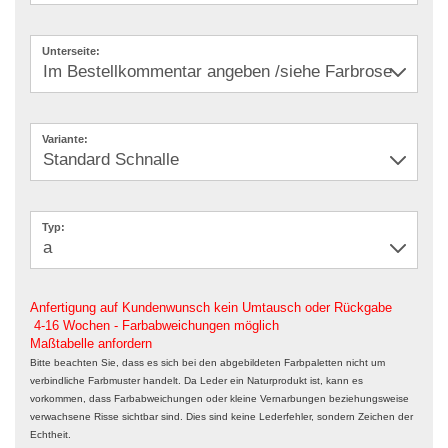
Unterseite:
Variante:
Typ:
Anfertigung auf Kundenwunsch kein Umtausch oder Rückgabe
4-16 Wochen - Farbabweichungen möglich
Maßtabelle anfordern
Bitte beachten Sie, dass es sich bei den abgebildeten Farbpaletten nicht um
verbindliche Farbmuster handelt. Da Leder ein Naturprodukt ist, kann es
vorkommen, dass Farbabweichungen oder kleine Vernarbungen beziehungsweise
verwachsene Risse sichtbar sind. Dies sind keine Lederfehler, sondern Zeichen der
Echtheit.