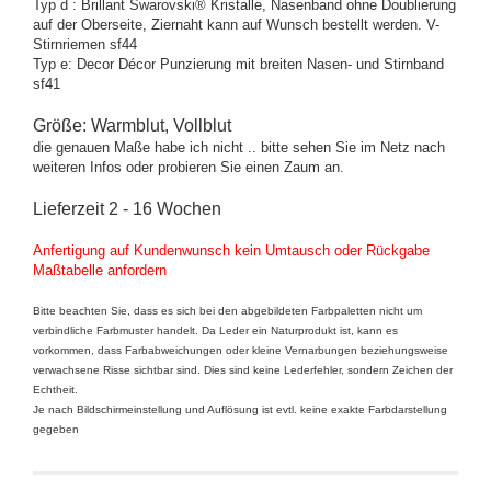
Typ d : Brillant Swarovski® Kristalle, Nasenband ohne Doublierung
auf der Oberseite, Ziernaht kann auf Wunsch bestellt werden. V-
Stirnriemen sf44
Typ e: Decor Décor Punzierung mit breiten Nasen- und Stirnband
sf41
Größe: Warmblut, Vollblut
die genauen Maße habe ich nicht .. bitte sehen Sie im Netz nach
weiteren Infos oder probieren Sie einen Zaum an.
Lieferzeit 2 - 16 Wochen
Anfertigung auf Kundenwunsch kein Umtausch oder Rückgabe
Maßtabelle anfordern
Bitte beachten Sie, dass es sich bei den abgebildeten Farbpaletten nicht um
verbindliche Farbmuster handelt. Da Leder ein Naturprodukt ist, kann es
vorkommen, dass Farbabweichungen oder kleine Vernarbungen beziehungsweise
verwachsene Risse sichtbar sind. Dies sind keine Lederfehler, sondern Zeichen der
Echtheit.
Je nach Bildschirmeinstellung und Auflösung ist evtl. keine exakte Farbdarstellung
gegeben