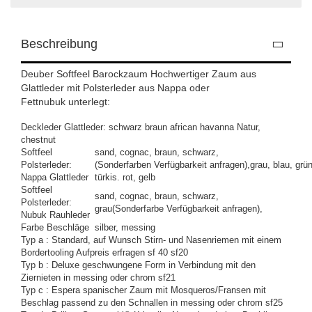
Beschreibung
Deuber Softfeel Barockzaum Hochwertiger Zaum a
us
Glattleder
mit Polsterleder
aus Nappa oder
Fettnubuk
unterlegt:
Deckleder Glattleder: schwarz braun african havanna Natur,
chestnut
Softfeel
sand, cognac, braun, schwarz,
Polsterleder:
(Sonderfarben Verfügbarkeit anfragen),grau, blau, grün
Nappa Glattleder
türkis. rot, gelb
Softfeel
sand, cognac, braun, schwarz,
Polsterleder:
grau(Sonderfarbe Verfügbarkeit anfragen),
Nubuk Rauhleder
Farbe Beschläge
silber, messing
Typ a : Standard, auf Wunsch Stirn- und Nasenriemen mit einem
Bordertooling Aufpreis erfragen sf 40 sf20
Typ b : Deluxe geschwungene Form in Verbindung mit den
Ziernieten in messing oder chrom sf21
Typ c : Espera spanischer Zaum mit Mosqueros/Fransen mit
Beschlag passend zu den Schnallen in messing oder chrom sf25