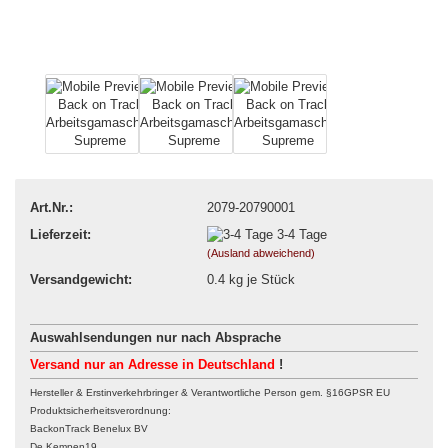
Art.Nr.:
2079-20790001
Lieferzeit:
3-4 Tage
(Ausland abweichend)
Versandgewicht:
0.4
kg je Stück
Auswahlsendungen nur nach Absprache
Versand nur an Adresse in Deutschland
!
Hersteller & Erstinverkehrbringer & Verantwortliche Person gem. §16GPSR EU
Produktsicherheitsverordnung:
BackonTrack Benelux BV
De Kempen19