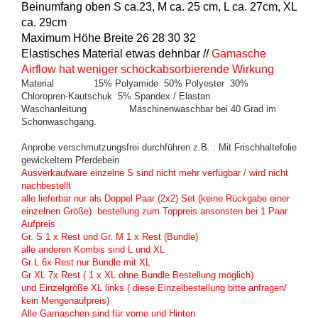
Beinumfang oben S ca.23, M ca. 25 cm, L ca. 27cm, XL
ca. 29cm
Maximum Höhe Breite 26 28 30 32
Elastisches Material etwas dehnbar //
Gamasche
Airflow hat weniger schockabsorbierende Wirkung
Material 15% Polyamide 50% Polyester 30%
Chloropren-Kautschuk 5% Spandex / Elastan
Waschanleitung Maschinenwaschbar bei 40 Grad im
Schonwaschgang.
Anprobe verschmutzungsfrei durchführen z.B. : Mit Frischhaltefolie
gewickeltem Pferdebein
Ausverkaufware einzelne S sind nicht mehr verfügbar / wird nicht
nachbestellt
alle lieferbar nur als Doppel Paar (2x2) Set (keine Rückgabe einer
einzelnen Größe) bestellung zum Toppreis ansonsten bei 1 Paar
Aufpreis
Gr. S 1 x Rest und Gr. M 1 x Rest (Bundle)
alle anderen Kombis sind L und XL
Gr L 6x Rest nur Bundle mit XL
Gr XL 7x Rest ( 1 x XL ohne Bundle Bestellung möglich)
und Einzelgröße XL links ( diese Einzelbestellung bitte anfragen/
kein Mengenaufpreis)
Alle Gamaschen sind für vorne und Hinten