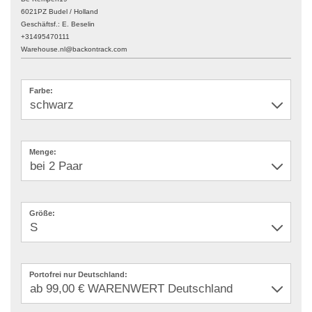
6021PZ Budel / Holland
Geschäftsf.: E. Beselin
+31495470111
Warehouse.nl@backontrack.com
Farbe:
Menge:
Größe:
Portofrei nur Deutschland: