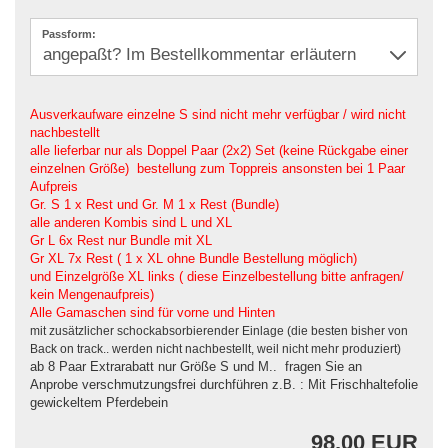
Passform:
Ausverkaufware einzelne S sind nicht mehr verfügbar / wird nicht
nachbestellt
alle lieferbar nur als Doppel Paar (2x2) Set (keine Rückgabe einer
einzelnen Größe) bestellung zum Toppreis ansonsten bei 1 Paar
Aufpreis
Gr. S 1 x Rest und Gr. M 1 x Rest (Bundle)
alle anderen Kombis sind L und XL
Gr L 6x Rest nur Bundle mit XL
Gr XL 7x Rest ( 1 x XL ohne Bundle Bestellung möglich)
und Einzelgröße XL links ( diese Einzelbestellung bitte anfragen/
kein Mengenaufpreis)
Alle Gamaschen sind für vorne und Hinten
mit zusätzlicher schockabsorbierender Einlage (die besten bisher von
Back on track.. werden nicht nachbestellt, weil nicht mehr produziert)
ab 8 Paar Extrarabatt nur Größe S und M.. fragen Sie an
Anprobe verschmutzungsfrei durchführen z.B. : Mit Frischhaltefolie
gewickeltem Pferdebein
98,00 EUR