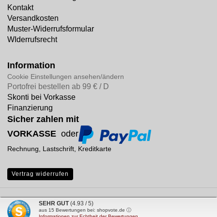
Kontakt
Versandkosten
Muster-Widerrufsformular
WIderrufsrecht
Information
Cookie Einstellungen ansehen/ändern
Portofrei bestellen ab 99 € / D
Skonti bei Vorkasse
Finanzierung
Sicher zahlen mit
VORKASSE
oder
Rechnung, Lastschrift, Kreditkarte
Vertrag widerrufen
Internetshop
by Gambio.de © 2026
SEHR GUT
(4.93 / 5)
aus
15
Bewertungen bei: shopvote.de ⓘ
Informationen zur Echtheit der Bewertungen