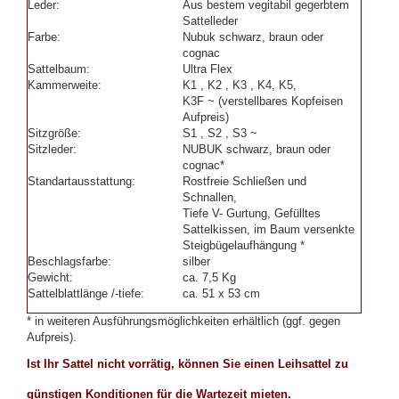
Leder:
Aus bestem vegitabil gegerbtem
Sattelleder
Farbe:
Nubuk schwarz, braun oder
cognac
Sattelbaum:
Ultra Flex
Kammerweite:
K1 , K2 , K3 , K4, K5,
K3F ~ (verstellbares Kopfeisen
Aufpreis)
Sitzgröße:
S1 , S2 , S3 ~
Sitzleder:
NUBUK schwarz, braun oder
cognac*
Standartausstattung:
Rostfreie Schließen und
Schnallen,
Tiefe V- Gurtung, Gefülltes
Sattelkissen, im Baum versenkte
Steigbügelaufhängung *
Beschlagsfarbe:
silber
Gewicht:
ca. 7,5 Kg
Sattelblattlänge /-tiefe:
ca. 51 x 53 cm
* in weiteren Ausführungsmöglichkeiten erhältlich (ggf. gegen
Aufpreis).
Ist Ihr Sattel nicht vorrätig, können Sie einen Leihsattel zu
günstigen Konditionen für die Wartezeit mieten.