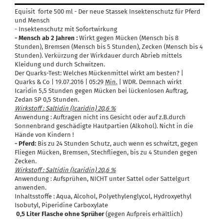
Equisit forte 500 ml - Der neue Stassek Insektenschutz für Pferd
und Mensch
- Insektenschutz mit Sofortwirkung
- Mensch ab 2 Jahren :
Wirkt gegen Mücken (Mensch bis 8
Stunden), Bremsen (Mensch bis 5 Stunden), Zecken (Mensch bis 4
Stunden). Verkürzung der Wirkdauer durch Abrieb mittels
Kleidung und durch Schwitzen.
Der Quarks-Test: Welches Mückenmittel wirkt am besten? |
Quarks & Co | 19.07.2016 | 05:29
Min.
| WDR. Demnach wirkt
Icaridin 5,5 Stunden gegen Mücken bei lückenlosen Auftrag,
Zedan SP 0,5 Stunden.
Wirkstoff : Saltidin (Icaridin) 20,6 %
Anwendung : Auftragen nicht ins Gesicht oder auf z.B.durch
Sonnenbrand geschädigte Hautpartien (Alkohol). Nicht in die
Hände von Kindern !
- Pferd:
Bis zu 24 Stunden Schutz, auch wenn es schwitzt, gegen
Fliegen Mücken, Bremsen, Stechfliegen, bis zu 4 Stunden gegen
Zecken.
Wirkstoff : Saltidin (Icaridin) 20,6 %
Anwendung : Aufsprühen, NICHT unter Sattel oder Sattelgurt
anwenden.
Inhaltsstoffe : Aqua, Alcohol, Polyethylenglycol, Hydroxyethyl
Isobutyl, Piperidine Carboxylate
0,5 Liter Flasche ohne Sprüher
(gegen Aufpreis erhältlich)