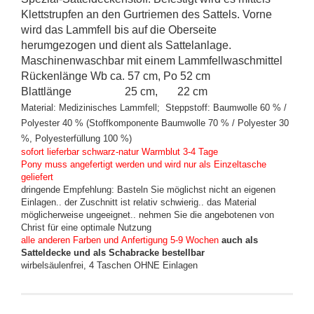
Klettstrupfen an den Gurtriemen des Sattels. Vorne
wird das Lammfell bis auf die Oberseite
herumgezogen und dient als Sattelanlage.
Maschinenwaschbar mit einem Lammfellwaschmittel
Rückenlänge Wb ca. 57 cm, Po 52 cm
Blattlänge 25 cm, 22 cm
Material: Medizinisches Lammfell;
Steppstoff: Baumwolle 60 % /
Polyester 40 % (Stoffkomponente Baumwolle 70 % / Polyester 30
%, Polyesterfüllung 100 %)
sofort lieferbar schwarz-natur Warmblut 3-4 Tage
Pony muss angefertigt werden und wird nur als Einzeltasche
geliefert
dringende Empfehlung: Basteln Sie möglichst nicht an eigenen
Einlagen.. der Zuschnitt ist relativ schwierig.. das Material
möglicherweise ungeeignet.. nehmen Sie die angebotenen von
Christ für eine optimale Nutzung
alle anderen Farben und Anfertigung 5-9 Wochen
auch als
Satteldecke und als Schabracke bestellbar
wirbelsäulenfrei, 4 Taschen OHNE Einlagen