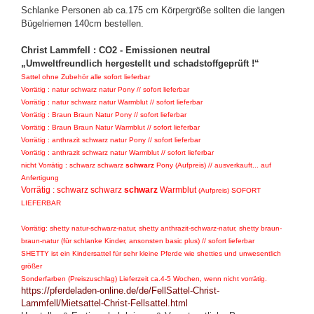
Schlanke Personen ab ca.175 cm Körpergröße sollten die langen
Bügelriemen 140cm bestellen.
Christ Lammfell : CO2 - Emissionen neutral
„Umweltfreundlich hergestellt und schadstoffgeprüft !“
Sattel ohne Zubehör alle sofort lieferbar
Vorrätig : natur schwarz natur Pony // sofort lieferbar
Vorrätig : natur schwarz natur Warmblut
// sofort lieferbar
Vorrätig : Braun Braun Natur Pony
// sofort lieferbar
Vorrätig : Braun Braun Natur Warmblut /
/ sofort lieferbar
Vorrätig : anthrazit schwarz natur Pony // sofort lieferbar
Vorrätig : anthrazit schwarz natur Warmblut /
/ sofort lieferbar
nicht Vorrätig : schwarz schwarz
schwarz
Pony (Aufpreis) // ausverkauft... auf
Anfertigung
Vorrätig : schwarz schwarz
schwarz
Warmblut
(Aufpreis) SOFORT
LIEFERBAR
Vorrätig: shetty natur-schwarz-natur, shetty anthrazit-schwarz-natur, shetty braun-
braun-natur (für schlanke Kinder, ansonsten basic plus) // sofort lieferbar
SHETTY ist ein Kindersattel für sehr kleine Pferde wie shetties und unwesentlich
größer
Sonderfarben (Preiszuschlag) Lieferzeit ca.4-5 Wochen, wenn nicht vorrätig.
https://pferdeladen-online.de/de/FellSattel-Christ-
Lammfell/Mietsattel-Christ-Fellsattel.html