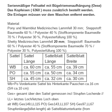
Serienmäßiger Fellsattel mit Bügelriemenaufhängung (Oese)
Das Kopfeisen ( 6360 ) muss zusätzlich bestellt werden.
Die Einlagen müssen vor dem Waschen entfernt werden.
Material:
Pony und Warmblut Medizinisches Lammfell 30 mm;
Steppstoff:
Baumwolle 60 % / Polyester 40 % (Stoffkomponente Baumwolle
70 % / Polyester 30 %, Polyesterfüllung 100 %)
.
Shetty Medizinisches Lammfell
20 mm
;
Steppstoff: Baumwolle
60 % / Polyester 40 % (Stoffkomponente Baumwolle 70 % /
Polyester 30 %, Polyesterfüllung 100 %)
.
Sattel
Sattel
Sattelblatt
Sattelblatt
Länge
Länge
Breite
WB
ca. 60 cm
ca. 55 cm
ca. 39 cm
PO
ca. 55 cm
ca. 50 cm
ca. 34 cm
SH
ca. 45 cm
ca. 32 cm
ca. 30 cm
Wb+Po Vorderkante Sattel bis Hinterkante Pauschen ca.16 cm
(SH ca.10 cm)
Ges= gesamt über den Sattel gemessen incl Strupfen Lochende //
LL= letztes Loch/letztes Loch oben
alt
WB) Ges149,LL115
PO)
Ges143,LL107 SH) Ges97,LL67
Strupfenlänge(billet-length) ab Sattelblattunterkante (from