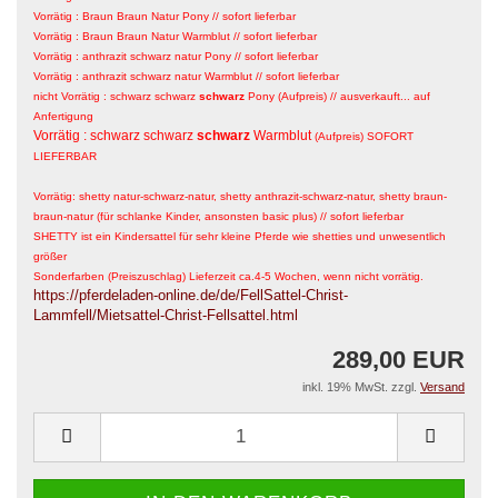
Vorrätig : Braun Braun Natur Pony
// sofort lieferbar
Vorrätig : Braun Braun Natur Warmblut /
/ sofort lieferbar
Vorrätig : anthrazit schwarz natur Pony // sofort lieferbar
Vorrätig : anthrazit schwarz natur Warmblut /
/ sofort lieferbar
nicht Vorrätig : schwarz schwarz
schwarz
Pony (Aufpreis) // ausverkauft... auf
Anfertigung
Vorrätig : schwarz schwarz
schwarz
Warmblut
(Aufpreis) SOFORT
LIEFERBAR
Vorrätig: shetty natur-schwarz-natur, shetty anthrazit-schwarz-natur, shetty braun-
braun-natur (für schlanke Kinder, ansonsten basic plus) // sofort lieferbar
SHETTY ist ein Kindersattel für sehr kleine Pferde wie shetties und unwesentlich
größer
Sonderfarben (Preiszuschlag) Lieferzeit ca.4-5 Wochen, wenn nicht vorrätig.
https://pferdeladen-online.de/de/FellSattel-Christ-
Lammfell/Mietsattel-Christ-Fellsattel.html
289,00 EUR
inkl. 19% MwSt. zzgl.
Versand