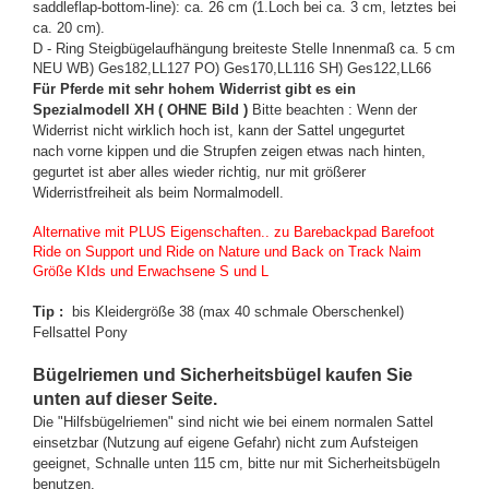
saddleflap-bottom-line): ca. 26 cm (1.Loch bei ca. 3 cm, letztes bei
ca. 20 cm).
D - Ring Steigbügelaufhängung breiteste Stelle Innenmaß ca. 5 cm
NEU WB) Ges182,LL127 PO) Ges170,LL116 SH) Ges122,LL66
Für Pferde mit sehr hohem Widerrist gibt es ein
Spezialmodell XH ( OHNE Bild )
Bitte beachten : Wenn der
Widerrist nicht wirklich hoch ist, kann der Sattel ungegurtet
nach vorne kippen und die Strupfen zeigen etwas nach hinten,
gegurtet ist aber alles wieder richtig, nur mit größerer
Widerristfreiheit als beim Normalmodell.
Alternative mit PLUS Eigenschaften.. zu Barebackpad Barefoot
Ride on Support und Ride on Nature und Back on Track Naim
Größe KIds und Erwachsene S und L
Tip :
bis Kleidergröße 38 (max 40 schmale Oberschenkel)
Fellsattel Pony
Bügelriemen und Sicherheitsbügel kaufen Sie
unten auf dieser Seite.
Die "Hilfsbügelriemen" sind nicht wie bei einem normalen Sattel
einsetzbar (Nutzung auf eigene Gefahr) nicht zum Aufsteigen
g
eeignet, Schnalle unten 115 cm, bitte nur mit Sicherheitsbügeln
benutzen.