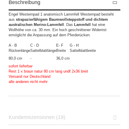
Beschreibung
Engel Westernpad 1 anatomisch Lammfell Westernpad besteht
aus
strapazierfähigem Baumwollsteppstoff und dichtem
australischen Merino-Lammfell
. Das
Lammfell
hat eine
Wollhöhe von ca. 30 mm. Ein hoch geschnittener Widerrist
ermöglicht die Anpassung auf dem Pferderücken.
A - B
C - D
E- F
G - H
Rückenlänge
Sattelblattlänge
Breite
Sattelblattbreite
80,0 cm
-
36,0 cm
sofort lieferbar
Rest 1 x braun natur 80 cm lang undf 2x36 breit
​Versand nur Deutschland
alle anderen nicht mehr
Kundenrezensionen (19)