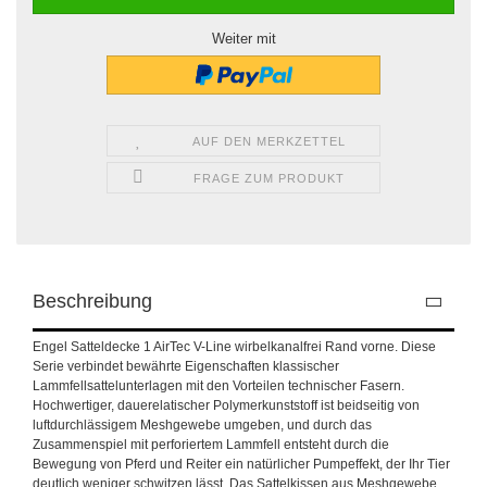
Weiter mit
AUF DEN MERKZETTEL
FRAGE ZUM PRODUKT
Beschreibung
Engel Satteldecke 1 AirTec V-Line wirbelkanalfrei Rand vorne. Diese
Serie verbindet bewährte Eigenschaften klassischer
Lammfellsattelunterlagen mit den Vorteilen technischer Fasern.
Hochwertiger, dauerelatischer Polymerkunststoff ist beidseitig von
luftdurchlässigem Meshgewebe umgeben, und durch das
Zusammenspiel mit perforiertem Lammfell entsteht durch die
Bewegung von Pferd und Reiter ein natürlicher Pumpeffekt, der Ihr Tier
deutlich weniger schwitzen lässt. Das Sattelkissen aus Meshgewebe