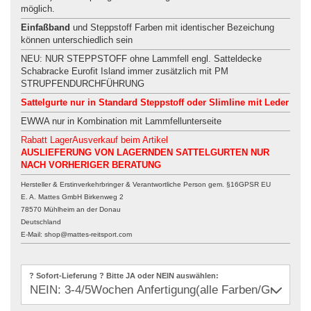
möglich.
Einfaßband
und Steppstoff Farben mit identischer Bezeichung
können unterschiedlich sein
NEU: NUR STEPPSTOFF ohne Lammfell engl. Satteldecke
Schabracke Eurofit Island immer zusätzlich mit PM
STRUPFENDURCHFÜHRUNG
Sattelgurte nur in Standard Steppstoff oder Slimline mit Leder
EWWA nur in Kombination mit Lammfellunterseite
Rabatt LagerAusverkauf beim Artikel
AUSLIEFERUNG VON LAGERNDEN SATTELGURTEN NUR
NACH VORHERIGER BERATUNG
Hersteller & Erstinverkehrbringer & Verantwortliche Person gem. §16GPSR EU
E. A. Mattes GmbH Birkenweg 2
78570 Mühlheim an der Donau
Deutschland
E-Mail: shop@mattes-reitsport.com
? Sofort-Lieferung ? Bitte JA oder NEIN auswählen: