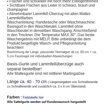
• Flacher und schlanker mit noch mehr Ellbogenfreiheit
• Sichtbare Flächen aus Leder in schwarz, braun und
champagner
• Abnehmbarer Lammfell-Überzug mit allen Mattes
Lammfellfarben
Waschanleitung: Handwäsche oder Waschmaschine:
Basisgurt in den Waschbeutel, Lammfell ohne
Waschbeutel in denselben Waschgang. Anschließend
in den Trockner. Die Temperatur MAX 30°. Das beste
Waschergebnis mit MELP. Bitte unbedingt die dem
Produkt beigefügte Wasch- und Pflegeanleitung
beachten!
Bestimmung der Länge: passender Normalgurt ab ca. 60 cm + ca.
5 cm
Faustregel mit individuellen Abweichungen
Basis-Gurte und Lammfellüberzüge auch
separat bestellbar
!
Alle Mattesgurte sind mit mittlerer Martingalöse
Länge ca. 40 - 70 cm
( Längenangaben von Schnallenende
zu Schnallenende
und zusätzlich ca. 2 x 6 cm Überstand
)
Farben :
Farbtabelle hier
Alle Sattelgurte werden auf Kundenwunsch hergestellt