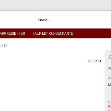
ARPREISE HIER
KAUF MIT KUNDENKARTE
gel 30
ALCOSO
M
A
L
E
R