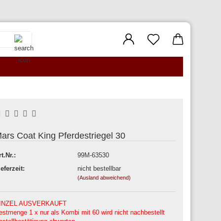
Suche...
ars Coat King Pferdestriegel 30
rt.Nr.:
99M-63530
ieferzeit:
nicht bestellbar
(Ausland abweichend)
INZEL AUSVERKAUFT
estmenge 1 x nur als Kombi mit 60 wird nicht nachbestellt