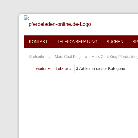
KONTAKT
TELEFONBERATUNG
SUCHEN
SP
»
»
Startseite
Mars Coat King
Mars Coat King Pferdestrie
weiter »
Letzter »
3
Artikel in dieser Kategorie