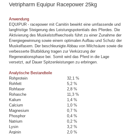
Vetripharm Equipur Racepower 25kg
Anwendung
EQUIPUR - racepower mit Carnitin bewirkt eine umfassende und
langfristige Steigerung des Leistungspotentials des Pferdes. Die
Aktivierung des Muskelstoffwechsels führt zu einer Zunahme der
Energiegewinnung sowie einem optimalen Aufbau und Schutz der
Muskelfasern. Der beschleunigte Abbau von Milchsäure sowie die
verbesserte Blutbildung tragen zur Verkürzung der
Regenerationsphase bei. Somit wird das Pferd in die Lage
versetzt, auf Dauer Spitzenleistungen zu erbringen.
Analytische Bestandteile
Rohprotein
32,1 %
Rohfett
5,2 %
Rohfaser
2,8 %
Rohasche
11,3 %
Kalium
1,4 %
Calcium
1,0 %
Magnesium
0,7 %
Phosphor
0,4 %
Natrium
0,2 %
Lysin
3,2 %
Arginin
2,0 %