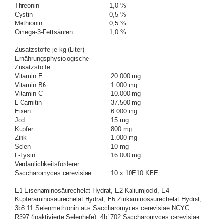
Threonin
1,0 %
Cystin
0,5 %
Methionin
0,5 %
Omega-3-Fettsäuren
1,0 %
Zusatzstoffe je kg (Liter)
Ernährungsphysiologische
Zusatzstoffe
Vitamin E
20.000 mg
Vitamin B6
1.000 mg
Vitamin C
10.000 mg
L-Carnitin
37.500 mg
Eisen
6.000 mg
Jod
15 mg
Kupfer
800 mg
Zink
1.000 mg
Selen
10 mg
L-Lysin
16.000 mg
Verdaulichkeitsförderer
Saccharomyces cerevisiae
10 x 10E10 KBE
E1 Eisenaminosäurechelat Hydrat, E2 Kaliumjodid, E4
Kupferaminosäurechelat Hydrat, E6 Zinkaminosäurechelat Hydrat,
3b8.11 Selenmethionin aus Saccharomyces cerevisiae NCYC
R397 (inaktivierte Selenhefe), 4b1702 Saccharomyces cerevisiae