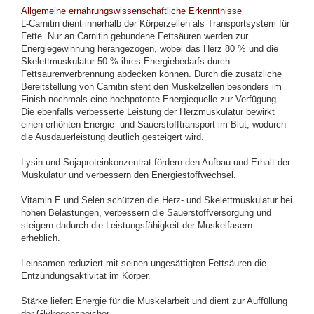
Allgemeine ernährungswissenschaftliche Erkenntnisse
L-Carnitin dient innerhalb der Körperzellen als Transportsystem für
Fette. Nur an Carnitin gebundene Fettsäuren werden zur
Energiegewinnung herangezogen, wobei das Herz 80 % und die
Skelettmuskulatur 50 % ihres Energiebedarfs durch
Fettsäurenverbrennung abdecken können. Durch die zusätzliche
Bereitstellung von Carnitin steht den Muskelzellen besonders im
Finish nochmals eine hochpotente Energiequelle zur Verfügung.
Die ebenfalls verbesserte Leistung der Herzmuskulatur bewirkt
einen erhöhten Energie- und Sauerstofftransport im Blut, wodurch
die Ausdauerleistung deutlich gesteigert wird.
Lysin und Sojaproteinkonzentrat fördern den Aufbau und Erhalt der
Muskulatur und verbessern den Energiestoffwechsel.
Vitamin E und Selen schützen die Herz- und Skelettmuskulatur bei
hohen Belastungen, verbessern die Sauerstoffversorgung und
steigern dadurch die Leistungsfähigkeit der Muskelfasern
erheblich.
Leinsamen reduziert mit seinen ungesättigten Fettsäuren die
Entzündungsaktivität im Körper.
Stärke liefert Energie für die Muskelarbeit und dient zur Auffüllung
der Glykogenspeicher.