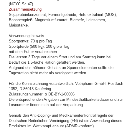
(NCYC Sc 47).
Zusammensetzung
Sojaproteinkonzentrat, Fermentgetreide, Hefe extrahiert (MOS),
Bananengrieß, Magnesiumfumarat, Bierhefe, Leinsamen,
Maisstärke.
Verwendungshinweis
Sportponys: 70 g pro Tag
Sportpferde (500 kg): 100 g pro Tag
mit dem Futter verabreichen
Die letzten 3 Tage vor einem Start und am Starttag kann bei
Bedarf die 1,5-fache Ration gefüttert werden.
Aufgrund des höheren Gehalts an Spurenelementen sollte die
Tagesration nicht mehr als verdoppelt werden.
Für die Kennzeichnung verantwortlich: Vetripharm GmbH, Postfach
1352, D-86913 Kaufering
Zulassungsnummer: α DE-BY-1-00006
Die entsprechenden Angaben zur Mindesthaltbarkeitsdauer und zur
Losnummer finden sich auf der Verpackung.
Gemäß den Anti-Doping- und Medikamentenkontrollregeln der
Deutschen Reiterlichen Vereinigung (FN) ist die Anwendung dieses
Produktes im Wettkampf erlaubt (ADMR-konform).