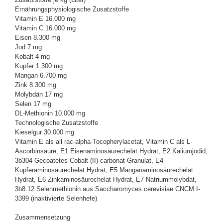
Ernährungsphysiologische Zusatzstoffe
Vitamin E 16.000 mg
Vitamin C 16.000 mg
Eisen 8.300 mg
Jod 7 mg
Kobalt 4 mg
Kupfer 1.300 mg
Mangan 6.700 mg
Zink 8.300 mg
Molybdän 17 mg
Selen 17 mg
DL-Methionin 10.000 mg
Technologische Zusatzstoffe
Kieselgur 30.000 mg
Vitamin E als all rac-alpha-Tocopherylacetat, Vitamin C als L-
Ascorbinsäure, E1 Eisenaminosäurechelat Hydrat, E2 Kaliumjodid,
3b304 Gecoatetes Cobalt-(II)-carbonat-Granulat, E4
Kupferaminosäurechelat Hydrat, E5 Manganaminosäurechelat
Hydrat, E6 Zinkaminosäurechelat Hydrat, E7 Natriummolybdat,
3b8.12 Selenmethionin aus Saccharomyces cerevisiae CNCM I-
3399 (inaktivierte Selenhefe)
Zusammensetzung