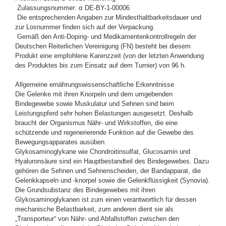
Zulassungsnummer: α DE-BY-1-00006
Die entsprechenden Angaben zur Mindesthaltbarkeitsdauer und
zur Losnummer finden sich auf der Verpackung.
Gemäß den Anti-Doping- und Medikamentenkontrollregeln der
Deutschen Reiterlichen Vereinigung (FN) besteht bei diesem
Produkt eine empfohlene Karenzzeit (von der letzten Anwendung
des Produktes bis zum Einsatz auf dem Turnier) von 96 h.
Allgemeine ernährungswissenschaftliche Erkenntnisse
Die Gelenke mit ihren Knorpeln und dem umgebenden
Bindegewebe sowie Muskulatur und Sehnen sind beim
Leistungspferd sehr hohen Belastungen ausgesetzt. Deshalb
braucht der Organismus Nähr- und Wirkstoffen, die eine
schützende und regenerierende Funktion auf die Gewebe des
Bewegungsapparates ausüben.
Glykosaminoglykane wie Chondroitinsulfat, Glucosamin und
Hyaluronsäure sind ein Hauptbestandteil des Bindegewebes. Dazu
gehören die Sehnen und Sehnenscheiden, der Bandapparat, die
Gelenkkapseln und -knorpel sowie die Gelenkflüssigkeit (Synovia).
Die Grundsubstanz des Bindegewebes mit ihren
Glykosaminoglykanen ist zum einen verantwortlich für dessen
mechanische Belastbarkeit, zum anderen dient sie als
„Transporteur“ von Nähr- und Abfallstoffen zwischen den