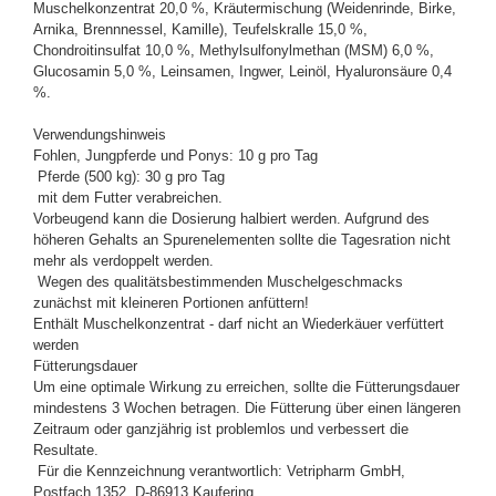
Muschelkonzentrat 20,0 %, Kräutermischung (Weidenrinde, Birke,
Arnika, Brennnessel, Kamille), Teufelskralle 15,0 %,
Chondroitinsulfat 10,0 %, Methylsulfonylmethan (MSM) 6,0 %,
Glucosamin 5,0 %, Leinsamen, Ingwer, Leinöl, Hyaluronsäure 0,4
%.
Verwendungshinweis
Fohlen, Jungpferde und Ponys: 10 g pro Tag
Pferde (500 kg): 30 g pro Tag
mit dem Futter verabreichen.
Vorbeugend kann die Dosierung halbiert werden. Aufgrund des
höheren Gehalts an Spurenelementen sollte die Tagesration nicht
mehr als verdoppelt werden.
Wegen des qualitätsbestimmenden Muschelgeschmacks
zunächst mit kleineren Portionen anfüttern!
Enthält Muschelkonzentrat - darf nicht an Wiederkäuer verfüttert
werden
Fütterungsdauer
Um eine optimale Wirkung zu erreichen, sollte die Fütterungsdauer
mindestens 3 Wochen betragen. Die Fütterung über einen längeren
Zeitraum oder ganzjährig ist problemlos und verbessert die
Resultate.
Für die Kennzeichnung verantwortlich: Vetripharm GmbH,
Postfach 1352, D-86913 Kaufering