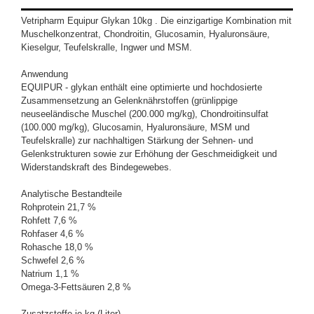
Vetripharm
Equipur Glykan
10kg . Die einzigartige Kombination mit
Muschelkonzentrat, Chondroitin, Glucosamin, Hyaluronsäure,
Kieselgur, Teufelskralle, Ingwer und MSM.
Anwendung
EQUIPUR - glykan enthält eine optimierte und hochdosierte
Zusammensetzung an Gelenknährstoffen (grünlippige
neuseeländische Muschel (200.000 mg/kg), Chondroitinsulfat
(100.000 mg/kg), Glucosamin, Hyaluronsäure, MSM und
Teufelskralle) zur nachhaltigen Stärkung der Sehnen- und
Gelenkstrukturen sowie zur Erhöhung der Geschmeidigkeit und
Widerstandskraft des Bindegewebes.
Analytische Bestandteile
Rohprotein 21,7 %
Rohfett 7,6 %
Rohfaser 4,6 %
Rohasche 18,0 %
Schwefel 2,6 %
Natrium 1,1 %
Omega-3-Fettsäuren 2,8 %
Zusatzstoffe je kg (Liter)