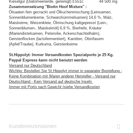
Kieselgur (Diatomeenerde, gereinigt) E551c
44 500 mg
Zusammensetzung "Biotin Hoof Mixture" :
Ölsaaten fein gecrackt und Ölkuchenmischung (Leinsamen,
Sonnenblumenkerne, Schwarzkümmelsamen) 14,6 %, Malz,
Maiskeime, Weizenkleie, Ölmischung kaltgepresst (Lein-,
Sonnenblumen-, Maiskeimöl) 6,9 %, Bierhefe, Kräuter
(Mariendistelsamen, Petersilie, Ackerschachtelhalm),
Gerstenflocken (lactofermentiert), Karotten, Obstfasern
(Apfel/Traube), Kurkuma, Gerstenkeime
St.Hippolyt: Immer Versandkosten Spezialporto je 25 Kg.
Paypal Express kann nicht benutzt werden
Versand nur Deutschland
Wichtig: Bestellen Sie St.Hippolyt immer in separater Bestellung -
Keine Kombination mit Waren anderer Hersteller - Versand nur
Deutschland - Kein Versand auf deutsche Inseln
Immer mit Porto nach Gewicht (siehe Versandkosten
Kundenrezensionen