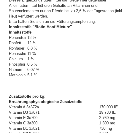
Dieses Ergänzungsfuttermittel darf wegen der gegenüber
Alleinfuttermittel höheren Gehalte an Vitaminen und
Spurenelementen nur an Pferde bis zu 2,6 % der Tagesration (inkl.
Heu) verfüttert werden.
Bitte halten Sie sich an die Fütterungsempfehlung.
Inhaltsstoffe "Biotin Hoof Mixture"
Inhaltsstoffe
Rohprotein
18 %
Rohfett
12 %
Rohfaser
6,8 %
Rohasche
11 %
Calcium
1 %
Phosphor
0,5 %
Natrium
0,07 %
Methionin
5,1 %
Zusatzstoffe pro kg:
Ernährungsphysiologische Zusatzstoffe
Vitamin A 3a672a
170 000 IE
Vitamin D3 3a671
19 730 IE
Vitamin E 3a700
2 760 mg
Vitamin C 3a300
1 500 mg
Vitamin B1 3a821
730 mg