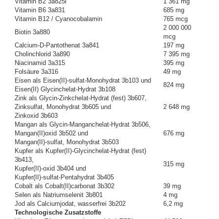
Vitamin B2 3a825i
1 361 mg
Vitamin B6 3a831
685 mg
Vitamin B12 / Cyanocobalamin
765 mcg
2 000 000
Biotin 3a880
mcg
Calcium-D-Pantothenat 3a841
197 mg
Cholinchlorid 3a890
7 395 mg
Niacinamid 3a315
395 mg
Folsäure 3a316
49 mg
Eisen als Eisen(II)-sulfat-Monohydrat 3b103 und
824 mg
Eisen(II) Glycinchelat-Hydrat 3b108
Zink als Glycin-Zinkchelat-Hydrat (fest) 3b607,
Zinksulfat, Monohydrat 3b605 und
2 648 mg
Zinkoxid 3b603
Mangan als Glycin-Manganchelat-Hydrat 3b506,
Mangan(II)oxid 3b502 und
676 mg
Mangan(II)-sulfat, Monohydrat 3b503
Kupfer als Kupfer(II)-Glycinchelat-Hydrat (fest)
3b413,
315 mg
Kupfer(II)-oxid 3b404 und
Kupfer(II)-sulfat-Pentahydrat 3b405
Cobalt als Cobalt(II)carbonat 3b302
39 mg
Selen als Natriumselenit 3b801
4 mg
Jod als Calciumjodat, wasserfrei 3b202
6,2 mg
Technologische Zusatzstoffe