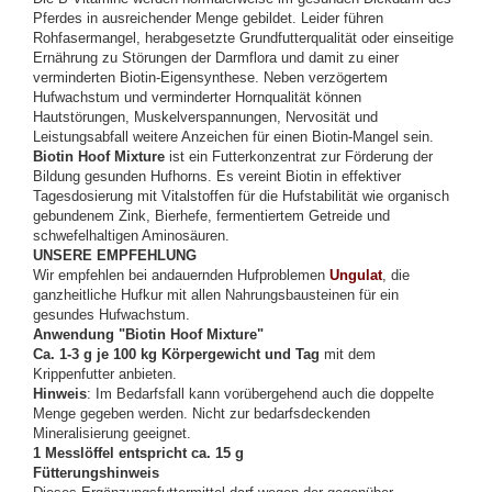
Pferdes in ausreichender Menge gebildet. Leider führen
Rohfasermangel, herabgesetzte Grundfutterqualität oder einseitige
Ernährung zu Störungen der Darmflora und damit zu einer
verminderten Biotin-Eigensynthese. Neben verzögertem
Hufwachstum und verminderter Hornqualität können
Hautstörungen, Muskelverspannungen, Nervosität und
Leistungsabfall weitere Anzeichen für einen Biotin-Mangel sein.
Biotin Hoof Mixture
ist ein Futterkonzentrat zur Förderung der
Bildung gesunden Hufhorns. Es vereint Biotin in effektiver
Tagesdosierung mit Vitalstoffen für die Hufstabilität wie organisch
gebundenem Zink, Bierhefe, fermentiertem Getreide und
schwefelhaltigen Aminosäuren.
UNSERE EMPFEHLUNG
Wir empfehlen bei andauernden Hufproblemen
Ungulat
, die
ganzheitliche Hufkur mit allen Nahrungsbausteinen für ein
gesundes Hufwachstum.
Anwendung "Biotin Hoof Mixture"
Ca. 1-3 g je 100 kg Körpergewicht und Tag
mit dem
Krippenfutter anbieten.
Hinweis
: Im Bedarfsfall kann vorübergehend auch die doppelte
Menge gegeben werden. Nicht zur bedarfsdeckenden
Mineralisierung geeignet.
1 Messlöffel entspricht ca. 15 g
Fütterungshinweis