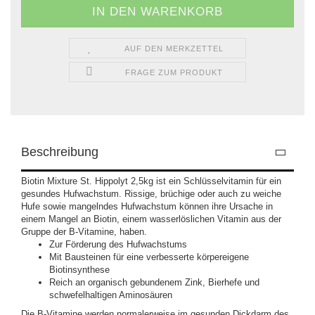
AUF DEN MERKZETTEL
FRAGE ZUM PRODUKT
Beschreibung
Biotin Mixture St. Hippolyt 2,5kg ist ein Schlüsselvitamin für ein
gesundes Hufwachstum. Rissige, brüchige oder auch zu weiche
Hufe sowie mangelndes Hufwachstum können ihre Ursache in
einem Mangel an Biotin, einem wasserlöslichen Vitamin aus der
Gruppe der B-Vitamine, haben.
Zur Förderung des Hufwachstums
Mit Bausteinen für eine verbesserte körpereigene
Biotinsynthese
Reich an organisch gebundenem Zink, Bierhefe und
schwefelhaltigen Aminosäuren
Die B-Vitamine werden normalerweise im gesunden Dickdarm des