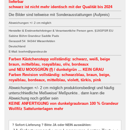
lieferbar
schwarz ist nicht mehr identisch mit der Qualität bis 2024
Die Bilder sind teilweise mit Sonderausstattungen (Aufpreis)
Abweichungen +/- 2 cm möglich
Hersteller & Erstinverkehrbringer & Verantwortliche Person gem. §16GPSR EU
Sabine Böhm Grandeur Saddle Pads
Geraszell 54 94344 Wiesenfelden
Deutschland
E-Mail: boehm@grandeur.de
Farben Kästchenstepp vollständig: schwarz, weiß, beige
braun, mittelblau, roayalblau, oliv, bordeaux
und NEU MOOSGRÜN (f) / dunkelgrün ... KEIN GRAU
Farben Revision vollständig: schwarzblau, braun, beige,
royalblau, bordeaux, mittelblau, violett, türkis, pink
Abweichungen +/- 2 cm möglich produktionsbedingt und häufig
unterschhiedliche Meßweise/ Meßpunkte.. dann kann die
Abweichung noch größer sein
KEINE ANFERTIGUNG von dunkelgraubraun 100 % Grandeur
Wollfilz Sattelunterlagen mehr
? Sofort-Lieferung ? Bitte JA oder NEIN auswählen: