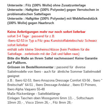
Unterseite : Filz (100% Wolle) ohne Zusatzunterlage
Unterseite : Haftgitter (100% Polyester) gegen Verrutschen in
problematischen Sattellagen
Unterseite : Haftgitter (100% Polyester) mit Webfellendstück
(100% Wolle) gegen Haarbruch
Keine Anfertigungen mehr nur noch sofort lieferbar
sofort 3-4 Tage : passend für z.B.
-Ibero 62-53 in Typ a Filz grau Kunststoffabriebschutz Schwarz
sofort lieferbar
enthält sehr kleine Stroheinschlüsse (kein Problem für die
Sattellage.. zerbröseln mit der Zeit und fallen raus)
Bitte die Maße an Ihrem Sattel nachmessen! Keine Garantie
auf Paßform.
Grössen im Bestellkommentar :
passend für diverse
Sat
telmodelle von Ibero - auch für ähnliche Sommer Sattelmodell
geeignet
z.B.: Ibero 62-53, Ibero Amazona Dressage Comfort 63-56 , Ibero "
Breitschaft" 64-51 , Ibero Dressage Andaluz , Ibero El Primero,
Ibero Alpha Vaquero 55-48
Maße Rückenlänge - Sattelblattlänge
Einlagen Taschen oben Moosgummi 6mm 13,- , Softschaum
10mm 20,- , Visco 15mm 26,- , Filz 8mm 28,-