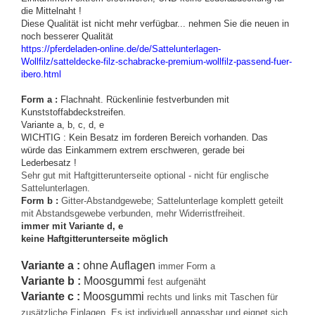
die Mittelnaht !
Diese Qualität ist nicht mehr verfügbar... nehmen Sie die neuen in
noch besserer Qualität
https://pferdeladen-online.de/de/Sattelunterlagen-
Wollfilz/satteldecke-filz-schabracke-premium-wollfilz-passend-fuer-
ibero.html
Form a :
Flachnaht. Rückenlinie festverbunden mit
Kunststoffabdeckstreifen.
Variante a, b, c, d, e
WICHTIG : Kein Besatz im forderen Bereich vorhanden. Das
würde das Einkammern extrem erschweren, gerade bei
Lederbesatz !
Sehr gut mit Haftgitterunterseite optional - nicht für englische
Sattelunterlagen.
Form b :
Gitter-Abstandgewebe; Sattelunterlage komplett geteilt
mit Abstandsgewebe verbunden, mehr Widerristfreiheit.
immer mit Variante d, e
keine Haftgitterunterseite möglich
Variante a :
ohne Auflagen
immer Form a
Variante b :
Moosgummi
fest aufgenäht
Variante c :
Moosgummi
rechts und links mit Taschen für
zusätzliche Einlagen. Es ist individuell anpassbar und eignet sich