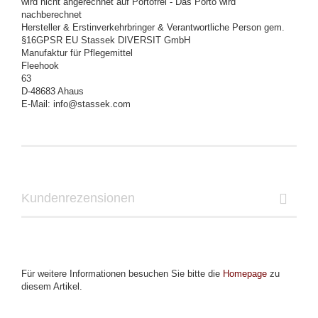
wird nicht angerechnet auf Portofrei - Das Porto wird
nachberechnet
Hersteller & Erstinverkehrbringer & Verantwortliche Person gem.
§16GPSR EU Stassek DIVERSIT GmbH
Manufaktur für Pflegemittel
Fleehook
63
D-48683 Ahaus
E-Mail: info@stassek.com
Kundenrezensionen
Für weitere Informationen besuchen Sie bitte die
Homepage
zu
diesem Artikel.