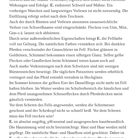
Wirkungen und Erfolge.
E.
entknotet Schweif und Mähne. Ein
vorheriges Waschen und langwieriges Verlesen ist nicht notwendig. Die
Entfilzung erfolgt sofort nach dem Trocknen.
Auch der durch Bürsten und Verlesen ansonsten unausweichliche
Verlust von Schweifhaaren wird eingeschränkt. Flecken von Urin, Mist,
Gras o.ä. lassen sich abbürsten.
Durch seine außerordentlichen Eigenschaften bringt
E.
die Fellfarbe
voll zur Geltung. Die natürlichen Farben verstärken sich. Bei dunklen
Pferden verschwindet der Grauschleier im Fell. Füchse glänzen in
Goldtönen, Schimmel bekommen einen silbrigen Glanz. Selbst gelbe
Flecken oder Grasflecken beim Schimmel treten kaum noch auf.
Auch starke Verkrustungen nach dem Schwitzen sind mit wenigen
Bürstenstrichen beseitigt. Die täglichen Putzzeiten werden erheblich
verringert und das Pferd erstrahlt trotzdem in Hochglanz.
Im Sommer können die gelben Eier der Dasselfliege nicht mehr im Fell
haften bleiben. Im Winter werden im Schulterbereich die hässlichen und
dem Pferd unangenehmen Scheuerflecken durch Pferdedecken meist
gänzlich vermieden.
Vor dem Scheren des Fells angewendet, werden die Schermesser
geschont und der Scherkopf nicht so schnell heiß. Vor dem Scheren
muss das Fell trocken sein!
E.
ist absolut ungiftig, pH-neutral und ausgesprochen hautfreundlich.
Die Hautatmung wird nicht beeinträchtigt. Haut und Haar werden mild
gepflegt. Die natürliche Haut- und Haarflora wird geschützt. Daher ist