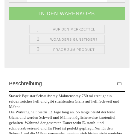
AUF DEN MERKZETTEL
WOANDERS GÜNSTIGER?
FRAGE ZUM PRODUKT
Beschreibung
Stassek Equistar Schweifspray Mähnenspray 750 ml erzeugt ein
seidenweiches Fell und gibt strahlenden Glanz auf Fell, Schweif und
Mähne.
Die Wirkung hält bis zu 12 Tage lang an. So lange bleibt der feine
Glanz und werden Schweif und Mähne
möglicherweise
knotenfrei
gehalten. Während der gesamten Dauer wirkt
E.
staub- und
schmutzabweisend und Ihr Pferd ist perfekt gepflegt. Nur für den
Schweif und die Mähne verwendet, ergeben sich bisher nicht erreichte