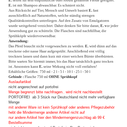
E.
selbst für sehr empfindliche oder robust gehaltene Pferde geeignet.
E.
ist mit Shampoo abwaschbar. Es schmiert nicht.
Aus Rücksicht auf Tier, Mensch und Umwelt basiert
E.
fast
ausschließlich auf Naturstoffen, welche ständig strengen
Qualitätskontrollen unterliegen. Auf den Zusatz von Emulgatoren
wurde weitgehend verzichtet. Daher denken Sie bitte daran,
E. v
or jeder
Anwendung gut zu schütteln. Die Flaschen sind nachfüllbar, die
Sprühköpfe wiederverwendbar.
Anwendung:
Das Pferd braucht nicht vorgewaschen zu werden.
E.
wird dünn auf das
trockene oder nasse Haar aufgesprüht. Anschließend erst völlig
trocknen lassen und dann kurz mit einer weichen Bürste überbürsten.
Bitte warten Sie hiermit immer, bis das Haar tatsächlich ganz trocken
ist. Ansonsten kann
E.
seine Wirkung nicht voll entfalten!
Erhältliche Größen: 750 ml - 2 l - 5 l - 10 l - 25 l - 50 l
Gebinde :
Flasche 750 ml
OHNE Sprühkopf
Auslaufartikel
nicht angerechnet auf portofrei
Menge begrenzt bitte nachfragen.. wird nicht nachbestellt
PORTOFREI ab 3 Stück nur Deutschland nicht mehr verfügbare
Menge
mit anderer Ware ist kein Sprühkopf oder anderes Pflegezubehör
hebt die Mindermenge anderer Artikel nicht auf
nur andere Artikel hier den Mindermengenzuschlag ab 99 €
Bestellsumme