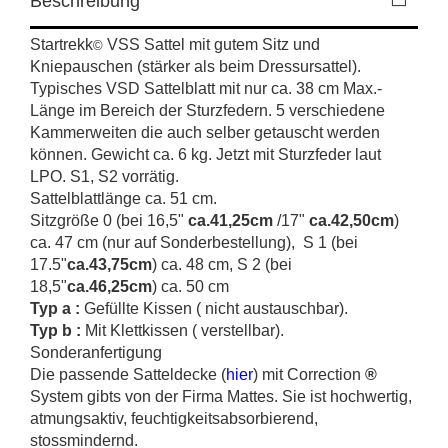
Beschreibung
Startrekk
VSS Sattel mit gutem Sitz und
©
Kniepauschen (stärker als beim Dressursattel).
Typisches VSD Sattelblatt mit nur ca. 38 cm Max.-
Länge im Bereich der Sturzfedern. 5 verschiedene
Kammerweiten die auch selber getauscht werden
können. Gewicht ca. 6 kg. Jetzt mit Sturzfeder laut
LPO. S1, S2 vorrätig.
Sattelblattlänge ca. 51 cm.
Sitzgröße 0 (bei 16,5"
ca.41,25cm
/17"
ca.42,50cm
)
ca. 47 cm (nur auf Sonderbestellung), S 1 (bei
17.5"
ca.43,75cm
) ca. 48 cm, S 2 (bei
18,5"
ca.46,25cm
) ca. 50 cm
Typ a :
Gefüllte Kissen ( nicht austauschbar).
Typ b :
Mit Klettkissen ( verstellbar).
Sonderanfertigung
Die passende Satteldecke (
hier
) mit Correction
®
System gibts von der Firma Mattes. Sie ist hochwertig,
atmungsaktiv, feuchtigkeitsabsorbierend,
stossmindernd.