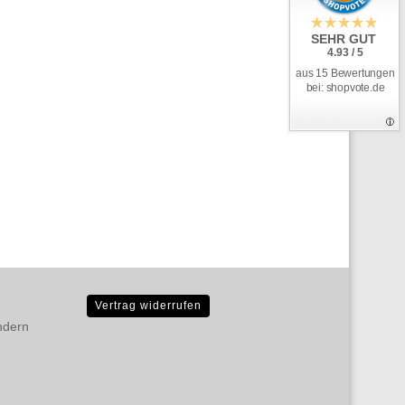
SEHR GUT
4.93 / 5
aus 15 Bewertungen
bei: shopvote.de
Vertrag widerrufen
ndern
D