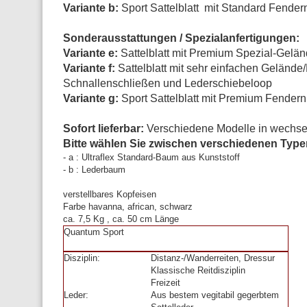
Variante b:
Sport Sattelblatt mit Standard Fende
Sonderausstattungen / Spezialanfertigungen:
Variante e:
Sattelblatt mit Premium Spezial-Gel
Variante f:
Sattelblatt mit sehr einfachen Geländ
Schnallenschließen und Lederschiebeloop
Variante g:
Sport Sattelblatt mit Premium Fender
Sofort lieferbar:
Verschiedene Modelle in wechsel
Bitte wählen Sie zwischen verschiedenen Type
- a : Ultraflex Standard-Baum aus Kunststoff
- b : Lederbaum
verstellbares Kopfeisen
Farbe havanna, african, schwarz
ca. 7,5 Kg , ca. 50 cm Länge
Quantum Sport
Disziplin:
Distanz-/Wanderreiten,
Dressur
Klassische Reitdisziplin
Freizeit
Leder:
Aus bestem vegitabil gegerbtem