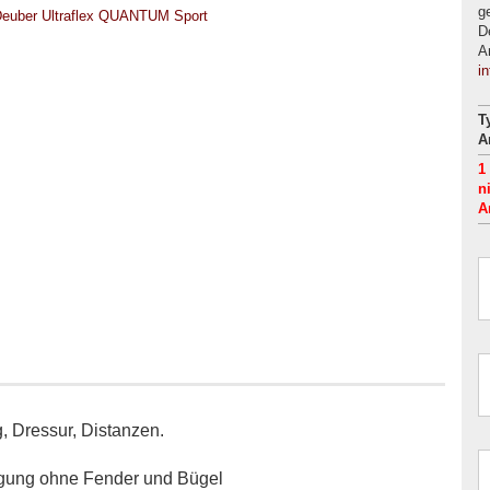
g
D
A
i
T
A
1
n
A
g, Dressur, Distanzen.
ängung ohne Fender und Bügel