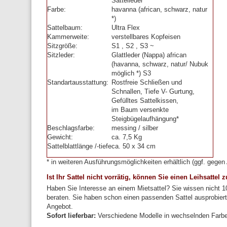
Sattelleder
Farbe:
havanna (african, schwarz, natur
*)
Sattelbaum:
Ultra Flex
Kammerweite:
verstellbares Kopfeisen
Sitzgröße:
S1 , S2 , S3 ~
Sitzleder:
Glattleder (Nappa) african
(havanna, schwarz, natur/ Nubuk
möglich *) S3
Standartausstattung:
Rostfreie Schließen und
Schnallen, Tiefe V- Gurtung,
Gefülltes Sattelkissen,
im Baum versenkte
Steigbügelaufhängung*
Beschlagsfarbe:
messing / silber
Gewicht:
ca. 7,5 Kg
Sattelblattlänge /-tiefe
ca. 50 x 34 cm
* in weiteren Ausführungsmöglichkeiten erhältlich (ggf. gegen 
Ist Ihr Sattel nicht vorrätig, können Sie einen Leihsattel
Haben Sie Interesse an einem Mietsattel?
Sie wissen nicht 1
beraten.
Sie haben schon einen passenden Sattel ausprobiert
Angebot.
Sofort lieferbar:
Verschiedene Modelle in wechselnden Farbe