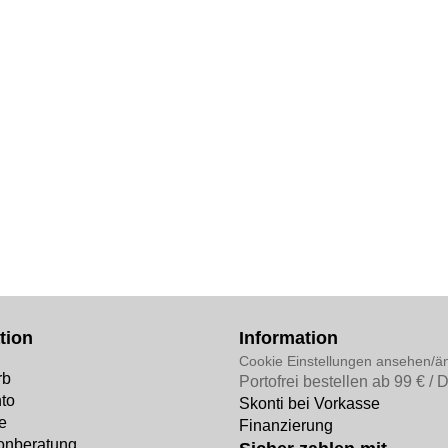
tion
Information
Cookie Einstellungen ansehen/ä
rb
Portofrei bestellen ab 99 € / 
to
Skonti bei Vorkasse
e
Finanzierung
fonberatung