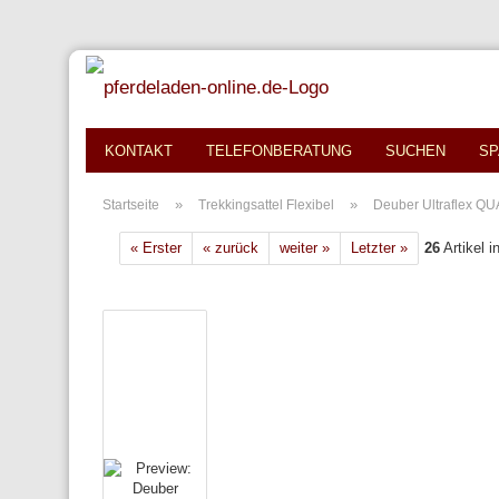
KONTAKT
TELEFONBERATUNG
SUCHEN
SP
»
»
Startseite
Trekkingsattel Flexibel
Deuber Ultraflex Q
« Erster
« zurück
weiter »
Letzter »
26
Artikel i