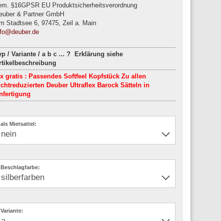
em. §16GPSR EU Produktsicherheitsverordnung
euber & Partner GmbH
m Stadtsee 6, 97475, Zeil a. Main
nfo@deuber.de
yp / Variante / a b c ... ? Erklärung siehe
rtikelbeschreibung
 x gratis : Passendes Softfeel Kopfstück Zu allen
ichtreduzierten Deuber Ultraflex Barock Sätteln in
nfertigung
als Mietsattel:
Beschlagfarbe:
Variante: