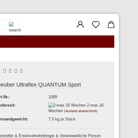
Suche...
euber Ultraflex QUANTUM Sport
rt.Nr.:
1089
ieferzeit:
2-max.16
Wochen
(Ausland abweichend)
ersandgewicht:
7.5
kg je Stück
ersteller & Erstinverkehrbringer & Verantwortliche Person