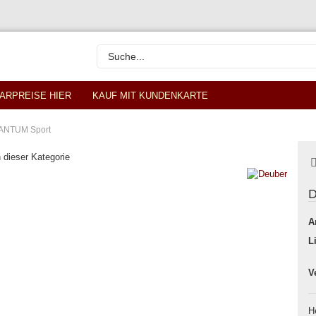
ARPREISE HIER
KAUF MIT KUNDENKARTE
UANTUM Sport
n dieser Kategorie
D
A
L
V
H