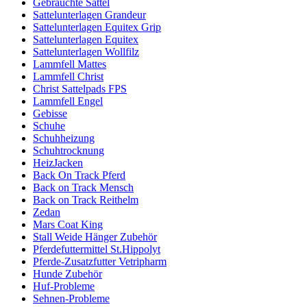
Gebrauchte Sättel
Sattelunterlagen Grandeur
Sattelunterlagen Equitex Grip
Sattelunterlagen Equitex
Sattelunterlagen Wollfilz
Lammfell Mattes
Lammfell Christ
Christ Sattelpads FPS
Lammfell Engel
Gebisse
Schuhe
Schuhheizung
Schuhtrocknung
HeizJacken
Back On Track Pferd
Back on Track Mensch
Back on Track Reithelm
Zedan
Mars Coat King
Stall Weide Hänger Zubehör
Pferdefuttermittel St.Hippolyt
Pferde-Zusatzfutter Vetripharm
Hunde Zubehör
Huf-Probleme
Sehnen-Probleme