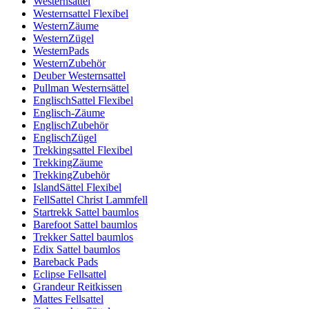
Westernsattel
Westernsattel Flexibel
WesternZäume
WesternZügel
WesternPads
WesternZubehör
Deuber Westernsattel
Pullman Westernsättel
EnglischSattel Flexibel
Englisch-Zäume
EnglischZubehör
EnglischZügel
Trekkingsattel Flexibel
TrekkingZäume
TrekkingZubehör
IslandSättel Flexibel
FellSattel Christ Lammfell
Startrekk Sattel baumlos
Barefoot Sattel baumlos
Trekker Sattel baumlos
Edix Sattel baumlos
Bareback Pads
Eclipse Fellsattel
Grandeur Reitkissen
Mattes Fellsattel