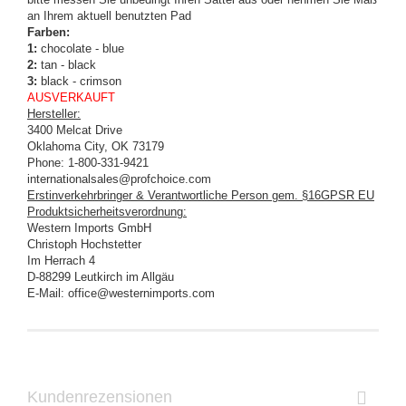
an Ihrem aktuell benutzten Pad
Farben:
1:
chocolate - blue
2:
tan - black
3:
black - crimson
AUSVERKAUFT
Hersteller:
3400 Melcat Drive
Oklahoma City, OK 73179
Phone: 1-800-331-9421
internationalsales@profchoice.com
Erstinverkehrbringer & Verantwortliche Person gem. §16GPSR EU
Produktsicherheitsverordnung:
Western Imports GmbH
Christoph Hochstetter
Im Herrach 4
D-88299 Leutkirch im Allgäu
E-Mail: office@westernimports.com
Kundenrezensionen