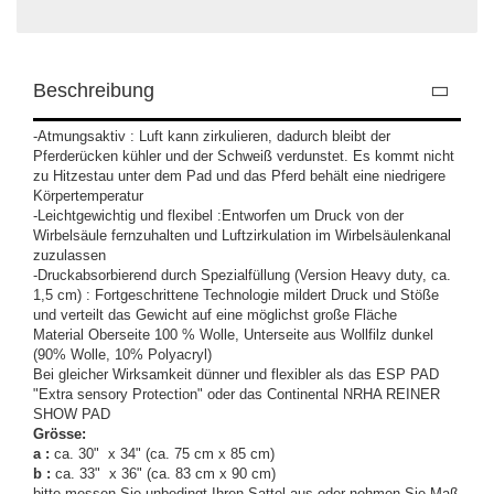
Beschreibung
-Atmungsaktiv : Luft kann zirkulieren, dadurch bleibt der
Pferderücken kühler und der Schweiß verdunstet. Es kommt nicht
zu Hitzestau unter dem Pad und das Pferd behält eine niedrigere
Körpertemperatur
-Leichtgewichtig und flexibel :Entworfen um Druck von der
Wirbelsäule fernzuhalten und Luftzirkulation im Wirbelsäulenkanal
zuzulassen
-Druckabsorbierend durch Spezialfüllung (Version Heavy duty, ca.
1,5 cm) : Fortgeschrittene Technologie mildert Druck und Stöße
und verteilt das Gewicht auf eine möglichst große Fläche
Material Oberseite 100 % Wolle,
Unterseite aus Wollfilz dunkel
(90% Wolle, 10% Polyacryl)
Bei gleicher Wirksamkeit dünner und flexibler als das ESP PAD
"Extra sensory Protection" oder das Continental NRHA REINER
SHOW PAD
Grösse:
a :
ca. 30" x 34" (ca. 75 cm x 85 cm)
b :
ca. 33" x 36" (ca. 83 cm x 90 cm)
bitte messen Sie unbedingt Ihren Sattel aus oder nehmen Sie Maß