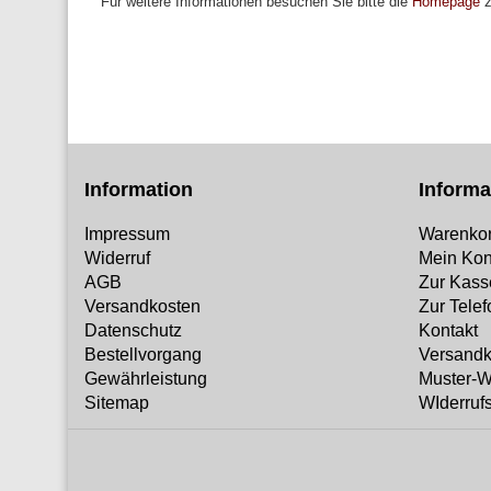
Für weitere Informationen besuchen Sie bitte die
Homepage
z
Information
Informa
Impressum
Warenko
Widerruf
Mein Kon
AGB
Zur Kass
Versandkosten
Zur Tele
Datenschutz
Kontakt
Bestellvorgang
Versandk
Gewährleistung
Muster-W
Sitemap
WIderruf