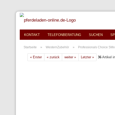
KONTAKT
TELEFONBERATUNG
SUCHEN
SP
»
»
Startseite
WesternZubehör
Professionals Choice SMx
« Erster
« zurück
weiter »
Letzter »
36
Artikel i