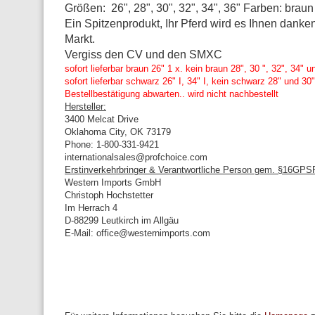
Größen: 26", 28", 30", 32", 34", 36" Farben: brau
Ein Spitzenprodukt, Ihr Pferd wird es Ihnen dank
Markt.
Vergiss den CV und den SMXC
sofort lieferbar braun 26" 1 x. kein braun 28", 30 ", 32", 34" u
sofort lieferbar schwarz 26" I, 34" I, kein schwarz 28" und 30
Bestellbestätigung abwarten.. wird nicht nachbestellt
Hersteller:
3400 Melcat Drive
Oklahoma City, OK 73179
Phone: 1-800-331-9421
internationalsales@profchoice.com
Erstinverkehrbringer & Verantwortliche Person gem. §16GPS
Western Imports GmbH
Christoph Hochstetter
Im Herrach 4
D-88299 Leutkirch im Allgäu
E-Mail: office@westernimports.com