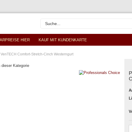
ARPREISE HIER
KAUF MIT KUNDENKARTE
 VenTECH Comfort-Stretch-Cinch Westerngurt
n dieser Kategorie
P
C
A
L
V