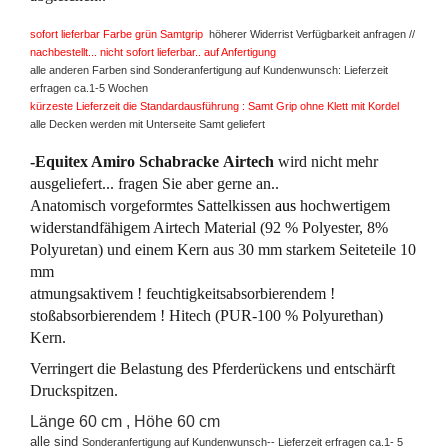
sofort lieferbar Farbe grün Samtgrip
höherer Widerrist Verfügbarkeit anfragen //
nachbestellt... nicht sofort lieferbar.. auf Anfertigung
alle anderen Farben sind Sonderanfertigung auf Kundenwunsch: Lieferzeit
erfragen ca.1-5 Wochen
kürzeste Lieferzeit die Standardausführung : Samt Grip ohne Klett mit Kordel
alle Decken werden mit Unterseite Samt geliefert
-Equitex Amiro Schabracke Airtech
wird nicht mehr
ausgeliefert... fragen Sie aber gerne an..
Anatomisch vorgeformtes Sattelkissen
aus
hochwertigem
widerstandfähigem Airtech Material (92 % Polyester, 8%
Polyuretan) und einem Kern aus 30 mm starkem Seiteteile 10
mm
atmungsaktivem !
feuchtigkeitsabsorbierendem !
stoßabsorbierendem !
Hitech (PUR-100 % Polyurethan)
Kern
.
Verringert die Belastung des Pferderückens und entschärft
Druckspitzen.
Länge 60 cm , Höhe 60 cm
alle sind
Sonderanfertigung auf Kundenwunsch-- Lieferzeit erfragen ca.1- 5