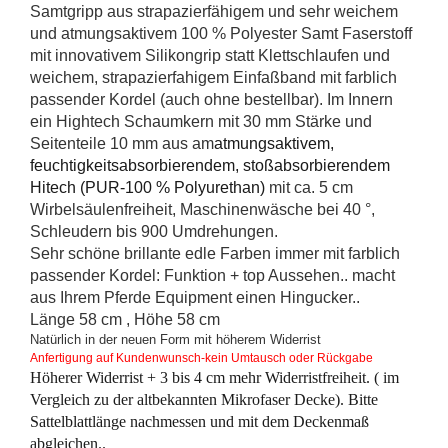
Samtgripp aus strapazierfähigem und sehr weichem
und atmungsaktivem 100 % Polyester Samt Faserstoff
mit innovativem Silikongrip statt Klettschlaufen und
weichem, strapazierfahigem Einfaßband mit farblich
passender Kordel (auch ohne bestellbar). Im Innern
ein Hightech Schaumkern mit 30 mm Stärke und
Seitenteile 10 mm aus am
atmungsaktivem,
feuchtigkeitsabsorbierendem, stoßabsorbierendem
Hitech (PUR-100 % Polyurethan)
mit ca. 5 cm
Wirbelsäulenfreiheit, Maschinenwäsche bei 40 °,
Schleudern bis 900 Umdrehungen.
Sehr schöne brillante edle Farben immer mit farblich
passender Kordel: Funktion + top Aussehen.. macht
aus Ihrem Pferde Equipment einen Hingucker..
Länge 58 cm , Höhe 58 cm
Natürlich in der neuen Form mit höherem Widerrist
Anfertigung auf Kundenwunsch-kein Umtausch oder Rückgabe
Höherer Widerrist + 3 bis 4 cm mehr Widerristfreiheit. ( im
Vergleich zu der altbekannten Mikrofaser Decke). Bitte
Sattelblattlänge nachmessen und mit dem Deckenmaß
abgleichen..