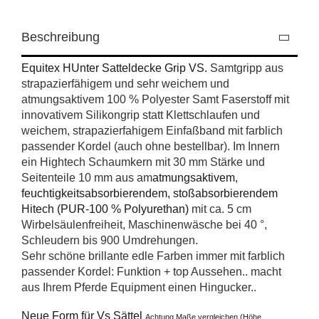
Beschreibung
Equitex HUnter Satteldecke Grip VS.
Samtgripp aus
strapazierfähigem und sehr weichem und
atmungsaktivem 100 % Polyester Samt Faserstoff mit
innovativem Silikongrip statt Klettschlaufen und
weichem, strapazierfahigem Einfaßband mit farblich
passender Kordel (auch ohne bestellbar). Im Innern
ein Hightech Schaumkern mit 30 mm Stärke und
Seitenteile 10 mm aus am
atmungsaktivem,
feuchtigkeitsabsorbierendem, stoßabsorbierendem
Hitech (PUR-100 % Polyurethan)
mit ca. 5 cm
Wirbelsäulenfreiheit, Maschinenwäsche bei 40 °,
Schleudern bis 900 Umdrehungen.
Sehr schöne brillante edle Farben immer mit farblich
passender Kordel: Funktion + top Aussehen.. macht
aus Ihrem Pferde Equipment einen Hingucker..
Neue Form für Vs Sättel
Achtung Maße vergleichen (Höhe