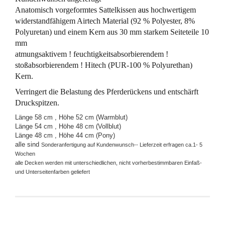
Anatomisch vorgeformtes Sattelkissen
aus
hochwertigem
widerstandfähigem Airtech Material (92 % Polyester, 8%
Polyuretan) und einem Kern aus 30 mm starkem Seiteteile 10
mm
atmungsaktivem !
feuchtigkeitsabsorbierendem !
stoßabsorbierendem !
Hitech (PUR-100 % Polyurethan)
Kern
.
Verringert die Belastung des Pferderückens und entschärft
Druckspitzen.
Länge 58 cm , Höhe 52 cm (Warmblut)
Länge 54 cm , Höhe 48 cm (Vollblut)
Länge 48 cm , Höhe 44 cm (Pony)
alle sind
Sonderanfertigung auf Kundenwunsch-- Lieferzeit erfragen ca.1- 5
Wochen
alle Decken werden mit unterschiedlichen, nicht vorherbestimmbaren Einfaß-
und Unterseitenfarben geliefert