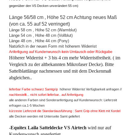
gegenüber den VS Decken unverändert 55 cm)
Länge 56/58 cm , Höhe 52 cm Achtung neues Maß
(von ca. 55 auf 52 verringert)
Länge 58 cm , Höhe 52 cm (Warmblut)
Länge 54 cm , Höhe 48 cm (Vollblut)
Länge 48 cm , Höhe 44 cm (Pony)
Natürlich in der neuen Form mit höherem Widerrist
Anfertigung auf Kundenwunsch-kein Umtausch oder Rückgabe
Höherer Widerrist + 3 bis 4 cm mehr Widerristfreiheit. ( im
Vergleich zu der altbekannten Mikrofaser Decke). Bitte
Sattelblattlänge nachmessen und mit dem Deckenmaß
abgleichen..
lieferbar Farbe schwarz Samtgrip
höherer Widerrist Verfügbarkeit anfragen //
nachbestellt... nicht sofort lieferbar.. auf Anfertigung
alle anderen Farben sind Sonderanfertigung auf Kundenwunsch: Lieferzeit
erfragen ca.1-5 Wochen
kürzeste Lieferzeit die Standardausführung : Samt Grip ohne Klett mit Kordel
alle Decken werden mit Unterseite Samt geliefert
-Equitex Laila Satteldecke VS Airtech
wird nur auf
Kundenwunsch angefertigt