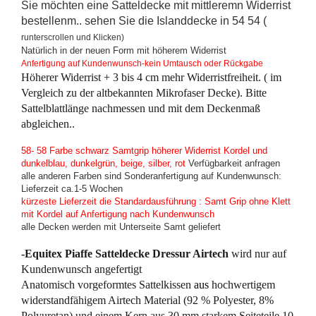
Sie möchten eine Satteldecke mit mittleremn Widerrist
bestellenm.. sehen Sie die Islanddecke in 54 54 (
runterscrollen und Klicken)
Natürlich in der neuen Form mit höherem Widerrist
Anfertigung auf Kundenwunsch-kein Umtausch oder Rückgabe
Höherer Widerrist + 3 bis 4 cm mehr Widerristfreiheit. ( im
Vergleich zu der altbekannten Mikrofaser Decke). Bitte
Sattelblattlänge nachmessen und mit dem Deckenmaß
abgleichen..
58- 58 Farbe schwarz Samtgrip höherer Widerrist Kordel und
dunkelblau, dunkelgrün, beige, silber, rot
Verfügbarkeit anfragen
alle anderen Farben sind Sonderanfertigung auf Kundenwunsch:
Lieferzeit ca.1-5 Wochen
kürzeste Lieferzeit die Standardausführung : Samt Grip ohne Klett
mit Kordel auf Anfertigung nach Kundenwunsch
alle Decken werden mit Unterseite Samt geliefert
-Equitex Piaffe Satteldecke Dressur Airtech
wird nur auf
Kundenwunsch angefertigt
Anatomisch vorgeformtes Sattelkissen
aus
hochwertigem
widerstandfähigem Airtech Material (92 % Polyester, 8%
Polyuretan) und einem Kern aus 30 mm starkem Seiteteile 10