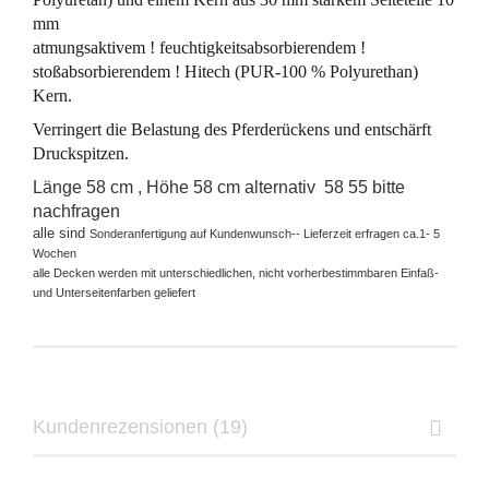
mm
atmungsaktivem !
feuchtigkeitsabsorbierendem !
stoßabsorbierendem !
Hitech (PUR-100 % Polyurethan)
Kern
.
Verringert die Belastung des Pferderückens und entschärft
Druckspitzen.
Länge 58 cm , Höhe 58 cm alternativ 58 55 bitte
nachfragen
alle sind
Sonderanfertigung auf Kundenwunsch-- Lieferzeit erfragen ca.1- 5
Wochen
alle Decken werden mit unterschiedlichen, nicht vorherbestimmbaren Einfaß-
und Unterseitenfarben geliefert
Kundenrezensionen (19)