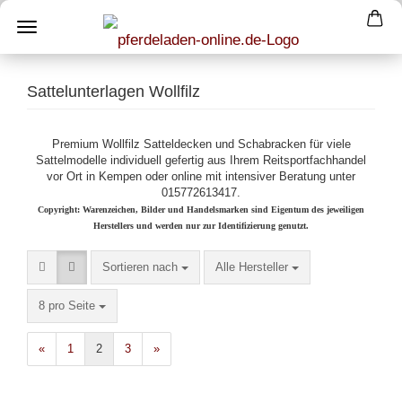
Sattelunterlagen Wollfilz
Premium Wollfilz Satteldecken und Schabracken für viele
Sattelmodelle individuell gefertig aus Ihrem Reitsportfachhandel
vor Ort in Kempen oder online mit intensiver Beratung unter
015772613417.
Copyright: Warenzeichen, Bilder und Handelsmarken sind Eigentum des jeweiligen
Herstellers und werden nur zur Identifizierung genutzt.
Sortieren nach
pro Seite
Sortieren nach
Alle Hersteller
pro Seite
8 pro Seite
«
1
2
3
»