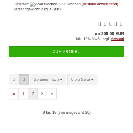
Lieferzeit:
2-5/8 Wochen
(Ausland abweichend)
Versandgewicht:
2
kg je Stück
ab 209,00 EUR
inkl. 19% MwSt. zzgl.
Versand
ZUM ARTIKEL
Sortieren nach
pro Seite
Sortieren nach
8 pro Seite
«
1
2
3
»
9
bis
16
(von insgesamt
20
)