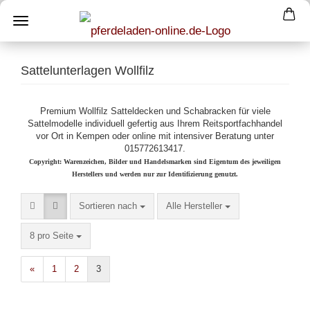
Sattelunterlagen Wollfilz
Premium Wollfilz Satteldecken und Schabracken für viele
Sattelmodelle individuell gefertig aus Ihrem Reitsportfachhandel
vor Ort in Kempen oder online mit intensiver Beratung unter
015772613417.
Copyright: Warenzeichen, Bilder und Handelsmarken sind Eigentum des jeweiligen
Herstellers und werden nur zur Identifizierung genutzt.
Sortieren nach
pro Seite
Sortieren nach
Alle Hersteller
pro Seite
8 pro Seite
«
1
2
3