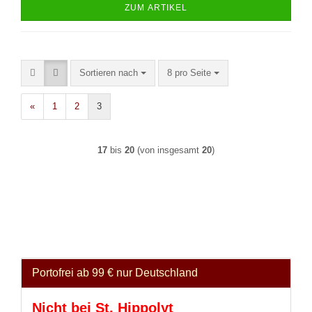
ZUM ARTIKEL
Sortieren nach
pro Seite
Sortieren nach
8 pro Seite
«
1
2
3
17
bis
20
(von insgesamt
20
)
Portofrei ab 99 € nur Deutschland
Nicht bei St. Hippolyt